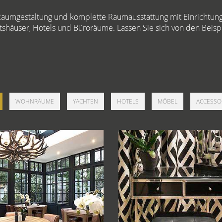
 Raumgestaltung und komplette Raumausstattung mit Einrichtun
häuser, Hotels und Büroräume. Lassen Sie sich von den Beispi
WOHNRÄUME
YACHTEN
HOTELS
MÖBEL
ACCESSO
el-Raumausstattung 02
Hotel-Raumausstattun