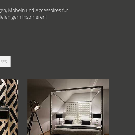
gen, Möbeln und Accessoires für
elen gern inspirieren!
IRES
g 05
Hotel-Raumausstattung 06